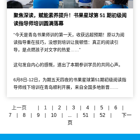
聚焦深读，赋能素养提升！书果星球第 51 期初级阅
读指导师培训圆满落幕
“今天是青岛书果师训的第一天，收获远超预期！原以为阅
读指导重在技巧，没想到培训让我顿悟：真正的阅读引
导，是点燃孩子对文字的热爱……”
这句发自内心的感慨，道出了本期参训学员的共同心声。
6月8日-12日，为期五天四夜的书果星球第51期初级阅读指
导师线下培训在青岛顺利开展，来自全国多地新晋……
上一页
|
1
|
2
|
3
|
4
|
5
|
6
|
7
|
8
|
9
|
10
|
...
|
51
|
52
|
下一
页