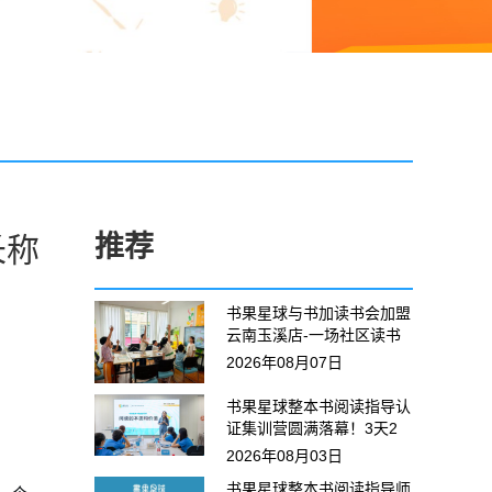
推荐
长称
书果星球与书加读书会加盟
云南玉溪店-一场社区读书
会，让20+名孩子专注阅
2026年08月07日
读、积极表达，收获全场好
评！
书果星球整本书阅读指导认
证集训营圆满落幕！3天2
夜，成为专业的阅读指导
2026年08月03日
师！
书果星球整本书阅读指导师