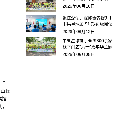
动，被家长称赞：最不费力
2026年06月16日
的高效阅读
聚焦深读，赋能素养提升！
书果星球第 51 期初级阅读
指导师培训圆满落幕
2026年06月12日
书果星球携手全国600余家
线下门店“六一”嘉年华主题
活动火热席卷全国！
2026年06月05日
。”
的章丘
读馆
利
，