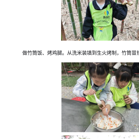
做竹筒饭、烤鸡腿。从洗米装填到生火烤制，竹筒冒