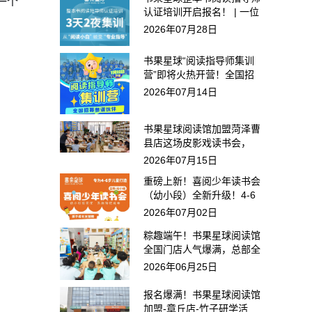
一个
认证培训开启报名！ | 一位
真正懂阅读的指导师，能点
2026年07月28日
亮孩子一生
书果星球“阅读指导师集训
营”即将火热开营！全国招
募，0基础可学！
2026年07月14日
书果星球阅读馆加盟菏泽曹
县店这场皮影戏读书会，
40+组家庭抢报！
2026年07月15日
重磅上新！喜阅少年读书会
（幼小段）全新升级！4-6
岁专属成长方案来了
2026年07月02日
粽趣端午！书果星球阅读馆
全国门店人气爆满，总部全
维赋能终端
2026年06月25日
报名爆满！书果星球阅读馆
加盟-章丘店-竹子研学活