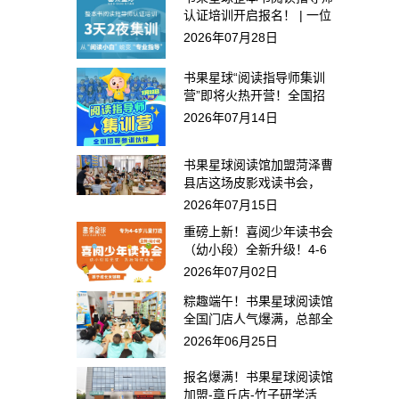
认证培训开启报名！ | 一位
真正懂阅读的指导师，能点
2026年07月28日
亮孩子一生
书果星球“阅读指导师集训
营”即将火热开营！全国招
募，0基础可学！
2026年07月14日
书果星球阅读馆加盟菏泽曹
县店这场皮影戏读书会，
40+组家庭抢报！
2026年07月15日
重磅上新！喜阅少年读书会
（幼小段）全新升级！4-6
岁专属成长方案来了
2026年07月02日
粽趣端午！书果星球阅读馆
全国门店人气爆满，总部全
维赋能终端
2026年06月25日
报名爆满！书果星球阅读馆
加盟-章丘店-竹子研学活