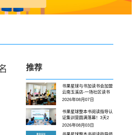
推荐
名
书果星球与书加读书会加盟
云南玉溪店-一场社区读书
会，让20+名孩子专注阅
2026年08月07日
读、积极表达，收获全场好
评！
书果星球整本书阅读指导认
证集训营圆满落幕！3天2
夜，成为专业的阅读指导
2026年08月03日
师！
书果星球整本书阅读指导师