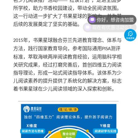
名少儿阅读推广活动——“红读计划”
，走进全国多
所学校，助力书香校园建设，带动全民阅读氛围。
你好，想咨询加盟
这一
行动
进一步扩大了书果星球的影响力，并为其
现在有优惠活动么？
后续的发展奠定了坚实的基础。
年，书果星球融合芬兰先进教育理念、体系与
2015
方法，践行国家教育导向，参考国际通用
测评
PISA
标准，萃取海峡两岸阅读教育经验，运用脑科学相
关研究成果，经过打磨完善后，首创四维
五力
阅读
指导理论，形成一站式阅读指导体系
。
该
体系为
少
儿阅读
素养的提升提供了系统化的解决方案，标志
着书果星球在
少儿阅读
领域的深入探索和创新。