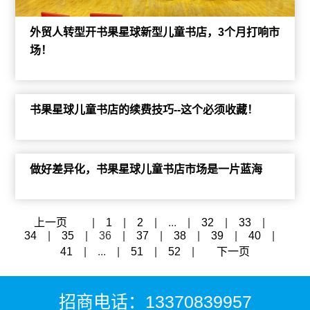
外贸人转型开书果星球新型儿童书店，3个月打响市
场！
书果星球儿童书店的续费技巧--这个必须收藏！
做好差异化，书果星球儿童书店市场是一片蓝海
上一页
|
1
|
2
|
...
|
32
|
33
|
34
|
35
|
36
|
37
|
38
|
39
|
40
|
41
|
...
|
51
|
52
|
下一页
招商电话：13370839957